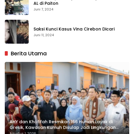
AL di Paiton
Juni 7, 2024
Saksi Kunci Kasus Vina Cirebon Dicari
Juni 11, 2024
Berita Utama
AHY dan Khofifah Resmikan 166 Hunian Layak di
Gresik, Kawasan Kumuh Disulap Jadi Lingkungan
ASRI
Agustus 1, 2026