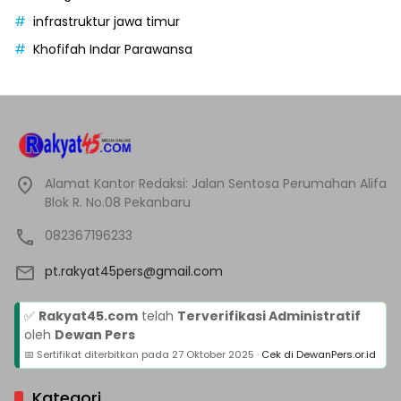
infrastruktur jawa timur
Khofifah Indar Parawansa
Alamat Kantor Redaksi: Jalan Sentosa Perumahan Alifa
Blok R. No.08 Pekanbaru
082367196233
pt.rakyat45pers@gmail.com
✅
Rakyat45.com
telah
Terverifikasi Administratif
oleh
Dewan Pers
📅 Sertifikat diterbitkan pada
27 Oktober 2025
·
Cek di DewanPers.or.id
Kategori