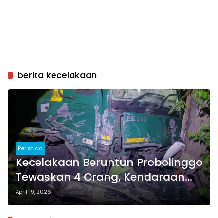
berita kecelakaan
Peristiwa
Kecelakaan Beruntun Probolinggo
Tewaskan 4 Orang, Kendaraan
Ringsek Terjepit
April 19, 2026