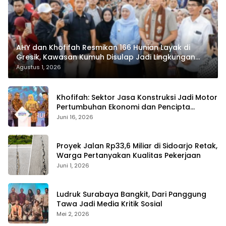
AHY dan Khofifah Resmikan 166 Hunian Layak di
Gresik, Kawasan Kumuh Disulap Jadi Lingkungan
ASRI
Agustus 1, 2026
Khofifah: Sektor Jasa Konstruksi Jadi Motor
Pertumbuhan Ekonomi dan Pencipta
Lapangan Kerja
Juni 16, 2026
Proyek Jalan Rp33,6 Miliar di Sidoarjo Retak,
Warga Pertanyakan Kualitas Pekerjaan
Juni 1, 2026
Ludruk Surabaya Bangkit, Dari Panggung
Tawa Jadi Media Kritik Sosial
Mei 2, 2026