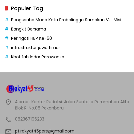
Populer Tag
Pengusaha Muda Kota Probolinggo Samakan Visi Misi
Bangkit Bersama
Peringati HBP Ke-60
infrastruktur jawa timur
Khofifah Indar Parawansa
Alamat Kantor Redaksi: Jalan Sentosa Perumahan Alifa
Blok R. No.08 Pekanbaru
082367196233
pt.rakyat45pers@gmail.com