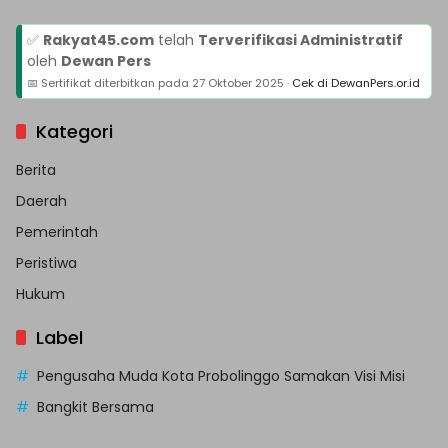
✅
Rakyat45.com
telah
Terverifikasi Administratif
oleh
Dewan Pers
📅 Sertifikat diterbitkan pada
27 Oktober 2025
·
Cek di DewanPers.or.id
Kategori
Berita
Daerah
Pemerintah
Peristiwa
Hukum
Label
Pengusaha Muda Kota Probolinggo Samakan Visi Misi
Bangkit Bersama