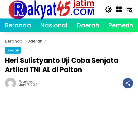
Langsung
ke
konten
Beranda
Nasional
Daerah
Pemerint
Beranda
Daerah
Daerah
Heri Sulistyanto Uji Coba Senjata
Artileri TNI AL di Paiton
Waruwu
Juni 7, 2024