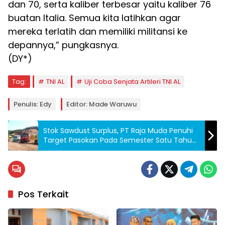
dan 70, serta kaliber terbesar yaitu kaliber 76
buatan Italia. Semua kita latihkan agar
mereka terlatih dan memiliki militansi ke
depannya,” pungkasnya.
(DY*)
Tag:
TNI AL
Uji Coba Senjata Artileri TNI AL
Penulis: Edy
Editor: Made Waruwu
Stok Sawdust Surplus, PT Raja Muda Penuhi
Target Pasokan Pada Semester Satu Tahun
2024
Pos Terkait