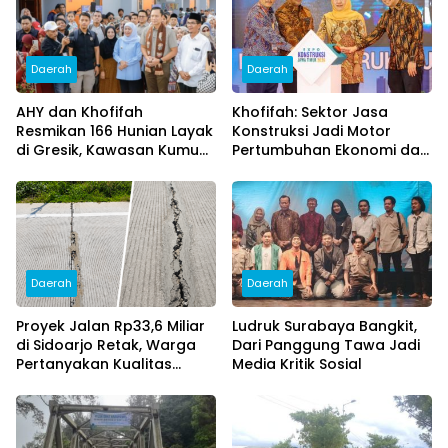
Daerah
Daerah
AHY dan Khofifah
Khofifah: Sektor Jasa
Resmikan 166 Hunian Layak
Konstruksi Jadi Motor
di Gresik, Kawasan Kumuh
Pertumbuhan Ekonomi dan
Disulap Jadi Lingkungan
Pencipta Lapangan Kerja
ASRI
Daerah
Daerah
Proyek Jalan Rp33,6 Miliar
Ludruk Surabaya Bangkit,
di Sidoarjo Retak, Warga
Dari Panggung Tawa Jadi
Pertanyakan Kualitas
Media Kritik Sosial
Pekerjaan