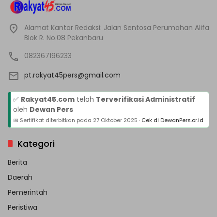
Alamat Kantor Redaksi: Jalan Sentosa Perumahan Alifa
Blok R. No.08 Pekanbaru
082367196233
pt.rakyat45pers@gmail.com
✅
Rakyat45.com
telah
Terverifikasi Administratif
oleh
Dewan Pers
📅 Sertifikat diterbitkan pada
27 Oktober 2025
·
Cek di DewanPers.or.id
Kategori
Berita
Daerah
Pemerintah
Peristiwa