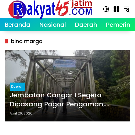
Langsung
ke
konten
Beranda
Nasional
Daerah
Pemerint
bina marga
Daerah
Jembatan Cangar I Segera
Dipasang Pagar Pengaman,
Cegah Insiden Berulang
April 29, 2026