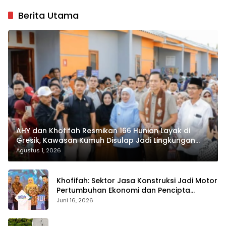
Berita Utama
AHY dan Khofifah Resmikan 166 Hunian Layak di
Gresik, Kawasan Kumuh Disulap Jadi Lingkungan
ASRI
Agustus 1, 2026
Khofifah: Sektor Jasa Konstruksi Jadi Motor
Pertumbuhan Ekonomi dan Pencipta
Lapangan Kerja
Juni 16, 2026