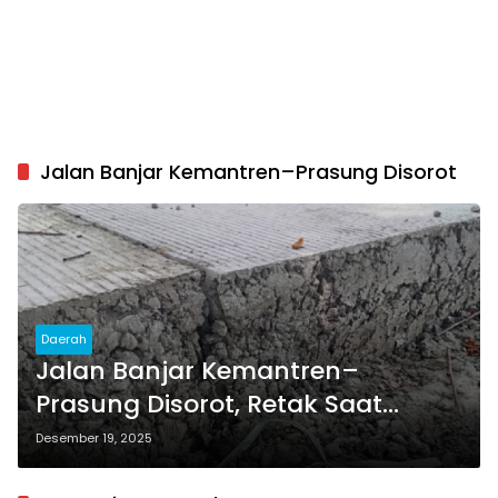
Jalan Banjar Kemantren–Prasung Disorot
Daerah
Jalan Banjar Kemantren–
Prasung Disorot, Retak Saat
Dikerjakan, Publik Desak Audit
Desember 19, 2025
Proyek Rp33,6 Miliar