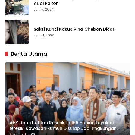
AL di Paiton
Juni 7, 2024
Saksi Kunci Kasus Vina Cirebon Dicari
Juni 11, 2024
Berita Utama
AHY dan Khofifah Resmikan 166 Hunian Layak di
Gresik, Kawasan Kumuh Disulap Jadi Lingkungan
ASRI
Agustus 1, 2026