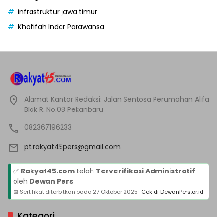
infrastruktur jawa timur
Khofifah Indar Parawansa
Alamat Kantor Redaksi: Jalan Sentosa Perumahan Alifa
Blok R. No.08 Pekanbaru
082367196233
pt.rakyat45pers@gmail.com
✅
Rakyat45.com
telah
Terverifikasi Administratif
oleh
Dewan Pers
📅 Sertifikat diterbitkan pada
27 Oktober 2025
·
Cek di DewanPers.or.id
Kategori