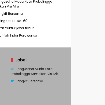
ngusaha Muda Kota Probolinggo
an Visi Misi
ngkit Bersama
ringati HBP Ke-60
frastruktur jawa timur
ofifah Indar Parawansa
Label
Pengusaha Muda Kota
Probolinggo Samakan Visi Misi
Bangkit Bersama