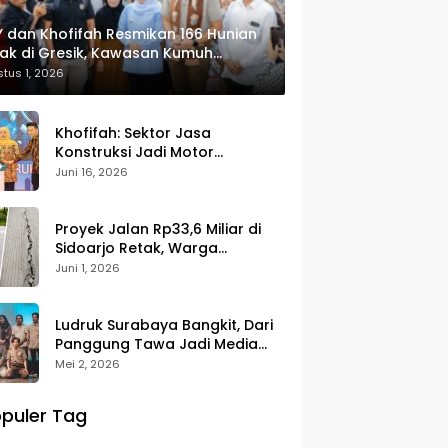
 dan Khofifah Resmikan 166 Hunian
ak di Gresik, Kawasan Kumuh
ulap Jadi Lingkungan ASRI
tus 1, 2026
Khofifah: Sektor Jasa
Konstruksi Jadi Motor
Pertumbuhan Ekonomi dan
Juni 16, 2026
Pencipta Lapangan Kerja
Proyek Jalan Rp33,6 Miliar di
Sidoarjo Retak, Warga
Pertanyakan Kualitas
Juni 1, 2026
Pekerjaan
Ludruk Surabaya Bangkit, Dari
Panggung Tawa Jadi Media
Kritik Sosial
Mei 2, 2026
puler Tag