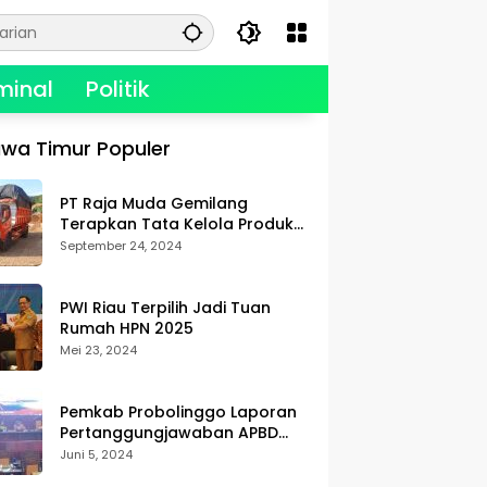
minal
Politik
wa Timur Populer
PT Raja Muda Gemilang
Terapkan Tata Kelola Produksi,
Berikan Kualitas dan
September 24, 2024
Keselamatan Kerja Terbaik
PWI Riau Terpilih Jadi Tuan
Rumah HPN 2025
Mei 23, 2024
Pemkab Probolinggo Laporan
Pertanggungjawaban APBD
2023
Juni 5, 2024