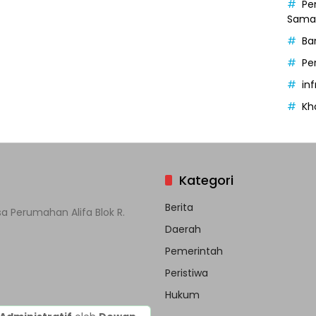
Pe
Samak
Ba
Pe
in
Kh
Kategori
Berita
a Perumahan Alifa Blok R.
Daerah
Pemerintah
Peristiwa
Hukum