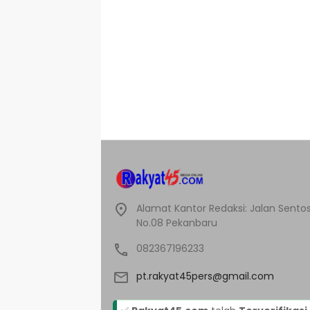
Alamat Kantor Redaksi: Jalan Sentos
No.08 Pekanbaru
082367196233
pt.rakyat45pers@gmail.com