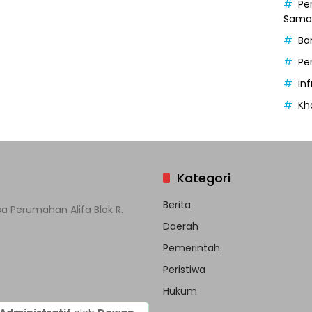
Pe
Samak
Ba
Pe
in
Kh
Kategori
Berita
a Perumahan Alifa Blok R.
Daerah
Pemerintah
Peristiwa
Hukum