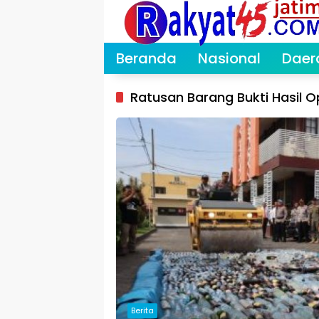
Langsung
ke
konten
Beranda
Nasional
Daer
Ratusan Barang Bukti Hasil
Berita