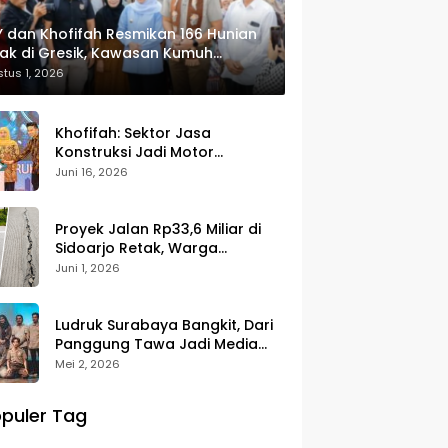
 dan Khofifah Resmikan 166 Hunian
ak di Gresik, Kawasan Kumuh
ulap Jadi Lingkungan ASRI
tus 1, 2026
Khofifah: Sektor Jasa
Konstruksi Jadi Motor
Pertumbuhan Ekonomi dan
Juni 16, 2026
Pencipta Lapangan Kerja
Proyek Jalan Rp33,6 Miliar di
Sidoarjo Retak, Warga
Pertanyakan Kualitas
Juni 1, 2026
Pekerjaan
Ludruk Surabaya Bangkit, Dari
Panggung Tawa Jadi Media
Kritik Sosial
Mei 2, 2026
puler Tag