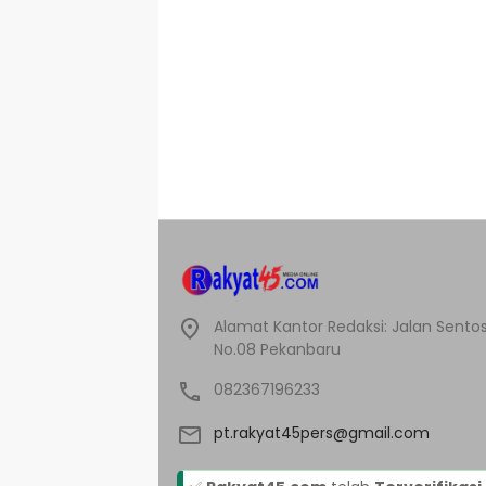
Alamat Kantor Redaksi: Jalan Sentos
No.08 Pekanbaru
082367196233
pt.rakyat45pers@gmail.com