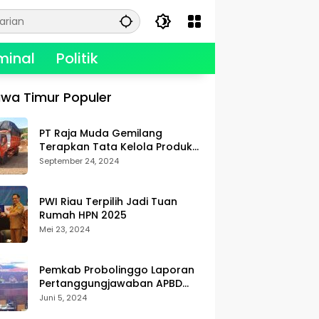
minal
Politik
wa Timur Populer
PT Raja Muda Gemilang
Terapkan Tata Kelola Produksi,
Berikan Kualitas dan
September 24, 2024
Keselamatan Kerja Terbaik
PWI Riau Terpilih Jadi Tuan
Rumah HPN 2025
Mei 23, 2024
Pemkab Probolinggo Laporan
Pertanggungjawaban APBD
2023
Juni 5, 2024