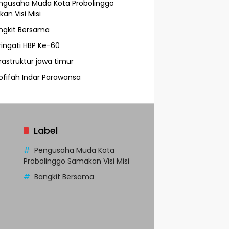
ngusaha Muda Kota Probolinggo
an Visi Misi
ngkit Bersama
ringati HBP Ke-60
frastruktur jawa timur
ofifah Indar Parawansa
Label
Pengusaha Muda Kota
Probolinggo Samakan Visi Misi
Bangkit Bersama