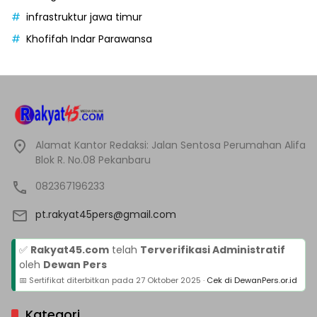
infrastruktur jawa timur
Khofifah Indar Parawansa
Alamat Kantor Redaksi: Jalan Sentosa Perumahan Alifa
Blok R. No.08 Pekanbaru
082367196233
pt.rakyat45pers@gmail.com
✅
Rakyat45.com
telah
Terverifikasi Administratif
oleh
Dewan Pers
📅 Sertifikat diterbitkan pada
27 Oktober 2025
·
Cek di DewanPers.or.id
Kategori