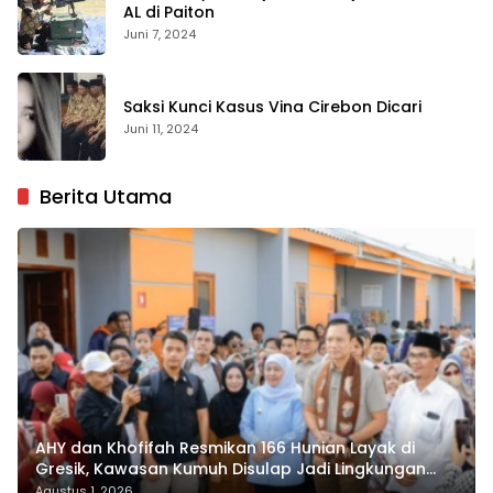
AL di Paiton
Juni 7, 2024
Saksi Kunci Kasus Vina Cirebon Dicari
Juni 11, 2024
Berita Utama
AHY dan Khofifah Resmikan 166 Hunian Layak di
Gresik, Kawasan Kumuh Disulap Jadi Lingkungan
ASRI
Agustus 1, 2026