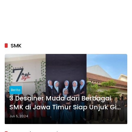
SMK
Berita
3 Desainer Muda dari Berbagai
SMK di Jawa Timur Siap Unjuk Gigi
di VOI Fashion Day 2024
Juli 5, 2024