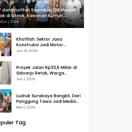
 dan Khofifah Resmikan 166 Hunian
ak di Gresik, Kawasan Kumuh
ulap Jadi Lingkungan ASRI
tus 1, 2026
Khofifah: Sektor Jasa
Konstruksi Jadi Motor
Pertumbuhan Ekonomi dan
Juni 16, 2026
Pencipta Lapangan Kerja
Proyek Jalan Rp33,6 Miliar di
Sidoarjo Retak, Warga
Pertanyakan Kualitas
Juni 1, 2026
Pekerjaan
Ludruk Surabaya Bangkit, Dari
Panggung Tawa Jadi Media
Kritik Sosial
Mei 2, 2026
puler Tag