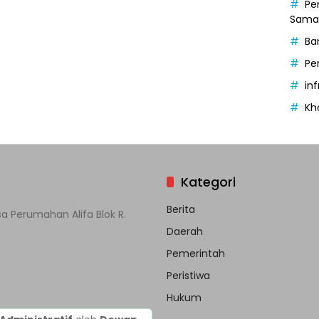
Pe
Samak
Ba
Pe
in
Kh
Kategori
Berita
a Perumahan Alifa Blok R.
Daerah
Pemerintah
Peristiwa
Hukum