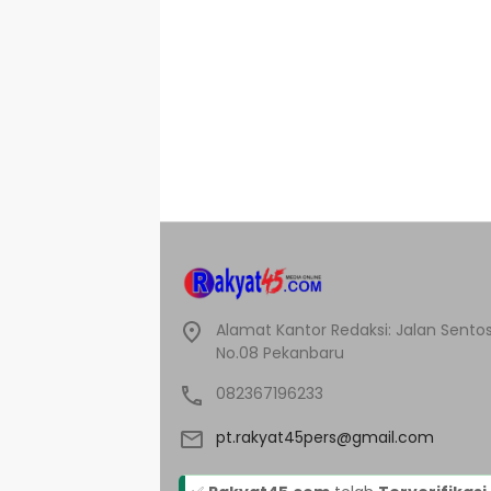
Alamat Kantor Redaksi: Jalan Sentos
No.08 Pekanbaru
082367196233
pt.rakyat45pers@gmail.com