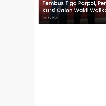
Tembus Tiga Parpol, Pe
Kursi Calon Wakil Walik
Mei 14, 2024