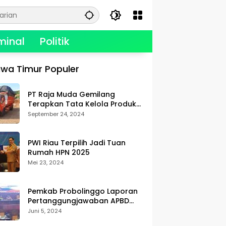
minal
Politik
wa Timur Populer
PT Raja Muda Gemilang
Terapkan Tata Kelola Produksi,
Berikan Kualitas dan
September 24, 2024
Keselamatan Kerja Terbaik
PWI Riau Terpilih Jadi Tuan
Rumah HPN 2025
Mei 23, 2024
Pemkab Probolinggo Laporan
Pertanggungjawaban APBD
2023
Juni 5, 2024