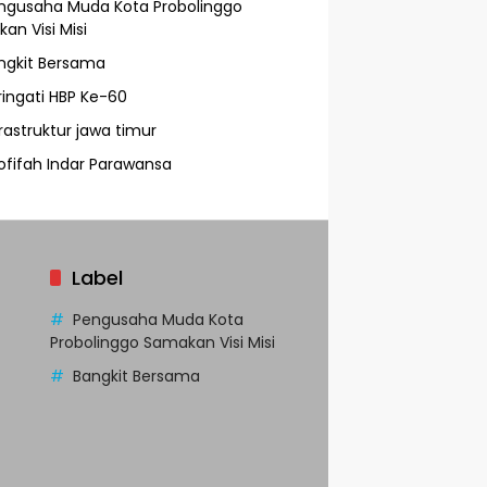
ngusaha Muda Kota Probolinggo
an Visi Misi
ngkit Bersama
ringati HBP Ke-60
frastruktur jawa timur
ofifah Indar Parawansa
Label
Pengusaha Muda Kota
Probolinggo Samakan Visi Misi
Bangkit Bersama