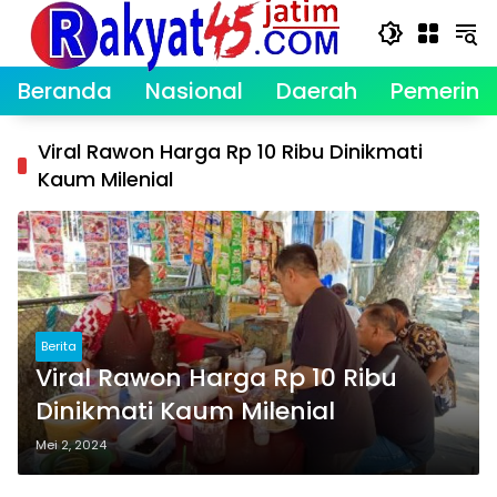
Langsung
ke
konten
Beranda
Nasional
Daerah
Pemerint
Viral Rawon Harga Rp 10 Ribu Dinikmati
Kaum Milenial
Berita
Viral Rawon Harga Rp 10 Ribu
Dinikmati Kaum Milenial
Mei 2, 2024