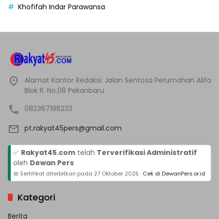
Khofifah Indar Parawansa
Alamat Kantor Redaksi: Jalan Sentosa Perumahan Alifa
Blok R. No.08 Pekanbaru
082367196233
pt.rakyat45pers@gmail.com
✅
Rakyat45.com
telah
Terverifikasi Administratif
oleh
Dewan Pers
📅 Sertifikat diterbitkan pada
27 Oktober 2025
·
Cek di DewanPers.or.id
Kategori
Berita