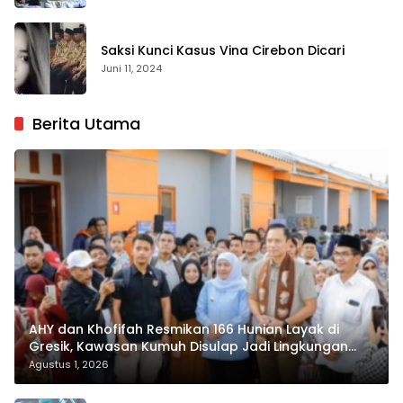
Saksi Kunci Kasus Vina Cirebon Dicari
Juni 11, 2024
Berita Utama
AHY dan Khofifah Resmikan 166 Hunian Layak di
Gresik, Kawasan Kumuh Disulap Jadi Lingkungan
ASRI
Agustus 1, 2026