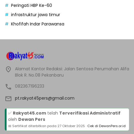
Peringati HBP Ke-60
infrastruktur jawa timur
Khofifah Indar Parawansa
Alamat Kantor Redaksi: Jalan Sentosa Perumahan Alifa
Blok R. No.08 Pekanbaru
082367196233
pt.rakyat45pers@gmail.com
✅
Rakyat45.com
telah
Terverifikasi Administratif
oleh
Dewan Pers
📅 Sertifikat diterbitkan pada
27 Oktober 2025
·
Cek di DewanPers.or.id