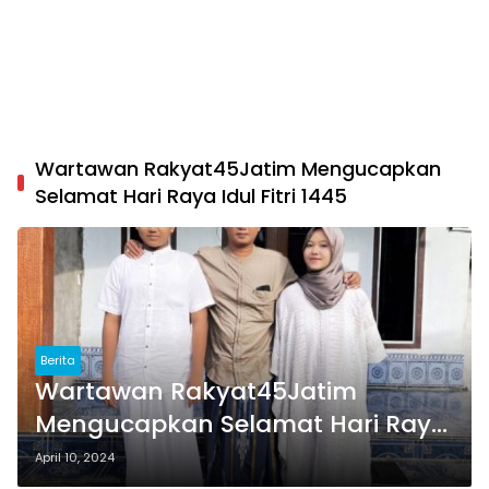
Wartawan Rakyat45Jatim Mengucapkan
Selamat Hari Raya Idul Fitri 1445
Berita
Wartawan Rakyat45Jatim
Mengucapkan Selamat Hari Raya
Idul Fitri 1445 Hijriah
April 10, 2024