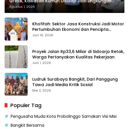
Gresik, Kawasan Kumuh Disulap Jadi Lingkungan
ASRI
Agustus 1, 2026
Khofifah: Sektor Jasa Konstruksi Jadi Motor
Pertumbuhan Ekonomi dan Pencipta
Lapangan Kerja
Juni 16, 2026
Proyek Jalan Rp33,6 Miliar di Sidoarjo Retak,
Warga Pertanyakan Kualitas Pekerjaan
Juni 1, 2026
Ludruk Surabaya Bangkit, Dari Panggung
Tawa Jadi Media Kritik Sosial
Mei 2, 2026
Populer Tag
Pengusaha Muda Kota Probolinggo Samakan Visi Misi
Bangkit Bersama