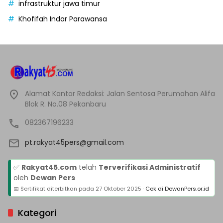
infrastruktur jawa timur
Khofifah Indar Parawansa
Alamat Kantor Redaksi: Jalan Sentosa Perumahan Alifa
Blok R. No.08 Pekanbaru
082367196233
pt.rakyat45pers@gmail.com
✅
Rakyat45.com
telah
Terverifikasi Administratif
oleh
Dewan Pers
📅 Sertifikat diterbitkan pada
27 Oktober 2025
·
Cek di DewanPers.or.id
Kategori