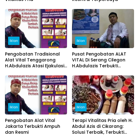
Iklan
Iklan
Pengobatan Tradisional
Pusat Pengobatan ALAT
Alat Vital Tenggarong
VITAL Di Serang Cilegon
H.Abdulazis Atasi Ejakulasi
H.Abdulazis Terbukti
Dini
Ampuh
Iklan
Iklan
Pengobatan Alat Vital
Terapi Vitalitas Pria oleh H.
Jakarta Terbukti Ampuh
Abdul Azis di Cikarang:
dan Resmi
Solusi Terbaik, Terbukti
Aman dan Permanen