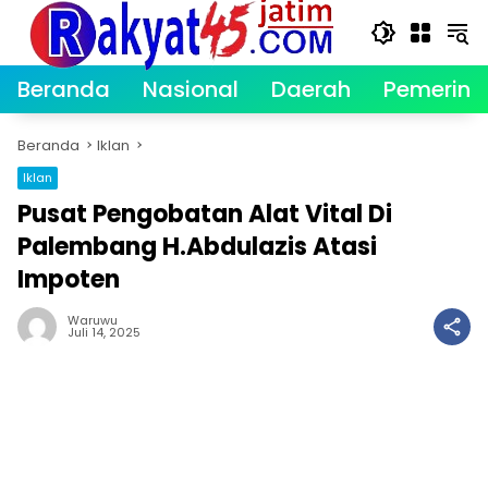
Langsung
ke
konten
Beranda
Nasional
Daerah
Pemerint
Beranda
Iklan
Iklan
Pusat Pengobatan Alat Vital Di
Palembang H.Abdulazis Atasi
Impoten
Waruwu
Juli 14, 2025