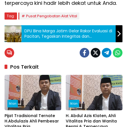
terpercaya kini hadir lebih dekat untuk Anda.
Tag:
Pusat Pengobatan Alat Vital
DPU Bina Marga Jatim Gelar Rakor Evaluasi di
Pacitan, Tegaskan Integritas dan
Percepatan Program
Pos Terkait
Iklan
Iklan
Pijat Tradisional Ternate
H. Abdul Azis Klaten, Ahli
H.Abdulazis Ahli Pembesar
Vitalitas Pria dan Wanita
Vitalitas Pria
Resmi & Terpercaya