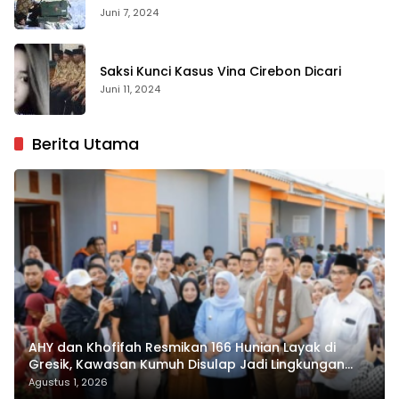
Juni 7, 2024
Saksi Kunci Kasus Vina Cirebon Dicari
Juni 11, 2024
Berita Utama
AHY dan Khofifah Resmikan 166 Hunian Layak di
Gresik, Kawasan Kumuh Disulap Jadi Lingkungan
ASRI
Agustus 1, 2026