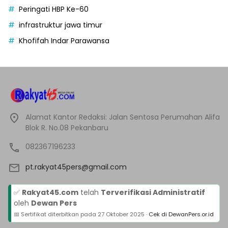
Peringati HBP Ke-60
infrastruktur jawa timur
Khofifah Indar Parawansa
Alamat Kantor Redaksi: Jalan Sentosa Perumahan Alifa
Blok R. No.08 Pekanbaru
082367196233
pt.rakyat45pers@gmail.com
✅
Rakyat45.com
telah
Terverifikasi Administratif
oleh
Dewan Pers
📅 Sertifikat diterbitkan pada
27 Oktober 2025
·
Cek di DewanPers.or.id