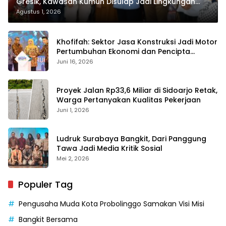
Gresik, Kawasan Kumuh Disulap Jadi Lingkungan
ASRI
Agustus 1, 2026
Khofifah: Sektor Jasa Konstruksi Jadi Motor
Pertumbuhan Ekonomi dan Pencipta
Lapangan Kerja
Juni 16, 2026
Proyek Jalan Rp33,6 Miliar di Sidoarjo Retak,
Warga Pertanyakan Kualitas Pekerjaan
Juni 1, 2026
Ludruk Surabaya Bangkit, Dari Panggung
Tawa Jadi Media Kritik Sosial
Mei 2, 2026
Populer Tag
Pengusaha Muda Kota Probolinggo Samakan Visi Misi
Bangkit Bersama