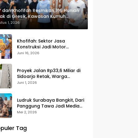
 dan Khofifah Resmikan 166 Hunian
ak di Gresik, Kawasan Kumuh
ulap Jadi Lingkungan ASRI
tus 1, 2026
Khofifah: Sektor Jasa
Konstruksi Jadi Motor
Pertumbuhan Ekonomi dan
Juni 16, 2026
Pencipta Lapangan Kerja
Proyek Jalan Rp33,6 Miliar di
Sidoarjo Retak, Warga
Pertanyakan Kualitas
Juni 1, 2026
Pekerjaan
Ludruk Surabaya Bangkit, Dari
Panggung Tawa Jadi Media
Kritik Sosial
Mei 2, 2026
puler Tag