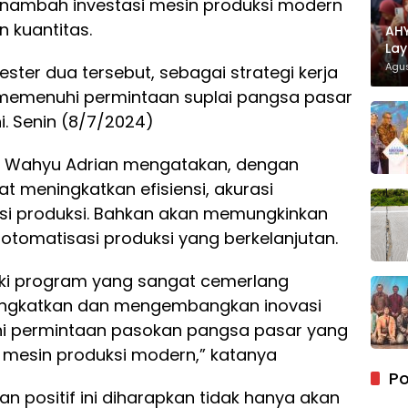
ambah investasi mesin produksi modern
 kuantitas.
AHY
Lay
Dis
Agus
ter dua tersebut, sebagai strategi kerja
memenuhi permintaan suplai pangsa pasar
i. Senin (8/7/2024)
ng Wahyu Adrian mengatakan, dengan
 meningkatkan efisiensi, akurasi
nsi produksi. Bahkan akan memungkinkan
otomatisasi produksi yang berkelanjutan.
iki program yang sangat cemerlang
ningkatkan dan mengembangkan inovasi
hi permintaan pasokan pangsa pasar yang
i mesin produksi modern,” katanya
Po
positif ini diharapkan tidak hanya akan