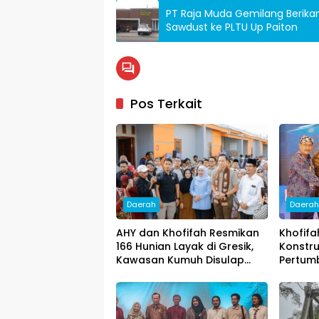
PT Raja Muda Gemilang Berikan
Sawdust ke PLTU Up Paiton
Pos Terkait
Daerah
Daera
AHY dan Khofifah Resmikan
Khofifa
166 Hunian Layak di Gresik,
Konstru
Kawasan Kumuh Disulap
Pertum
Jadi Lingkungan ASRI
Pencip