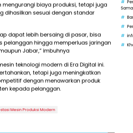
Pe
 mengurangi biaya produksi, tetapi juga
Samak
 dihasilkan sesuai dengan standar
Ba
Pe
p dapat lebih bersaing di pasar, bisa
in
as pelanggan hingga memperluas jaringan
Kh
 maupun Jabar,” imbuhnya
sin teknologi modern di Era Digital ini.
rtahankan, tetapi juga meningkatkan
kompetitif dengan menawarkan produk
isten kepada pelanggan.
stasi Mesin Produksi Modern