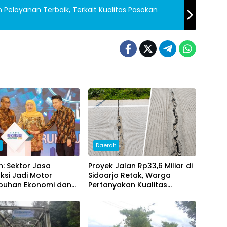
 Pelayanan Terbaik, Terkait Kualitas Pasokan
h
Daerah
h: Sektor Jasa
Proyek Jalan Rp33,6 Miliar di
ksi Jadi Motor
Sidoarjo Retak, Warga
buhan Ekonomi dan
Pertanyakan Kualitas
ta Lapangan Kerja
Pekerjaan