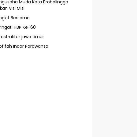
ngusaha Muda Kota Probolinggo
an Visi Misi
ngkit Bersama
ringati HBP Ke-60
frastruktur jawa timur
ofifah Indar Parawansa