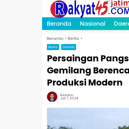
Langsung
ke
konten
Beranda
Nasional
Daer
Beranda
Berita
Berita
Daerah
Persaingan Pangs
Gemilang Berenca
Produksi Modern
Redaksi
Juli 7, 2024