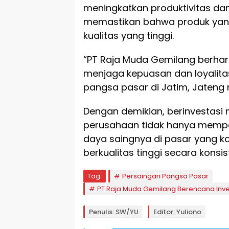
meningkatkan produktivitas dan
memastikan bahwa produk yang
kualitas yang tinggi.
“PT Raja Muda Gemilang berhara
menjaga kepuasan dan loyalit
pangsa pasar di Jatim, Jateng
Dengan demikian, berinvestasi me
perusahaan tidak hanya mempe
daya saingnya di pasar yang 
berkualitas tinggi secara kons
Tag:
Persaingan Pangsa Pasar
PT Raja Muda Gemilang Berencana Inve
Penulis: SW/YU
Editor: Yuliono