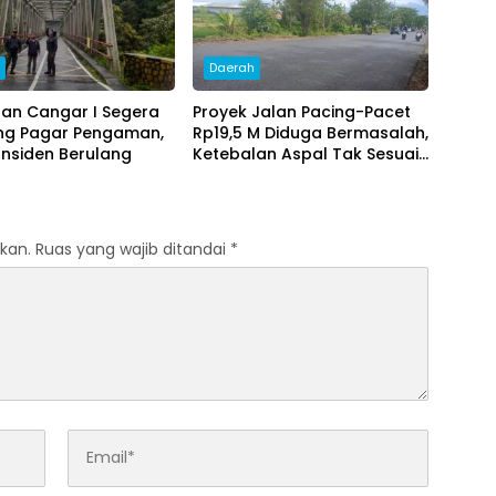
h
Daerah
an Cangar I Segera
Proyek Jalan Pacing-Pacet
ng Pagar Pengaman,
Rp19,5 M Diduga Bermasalah,
Insiden Berulang
Ketebalan Aspal Tak Sesuai
Standar
kan.
Ruas yang wajib ditandai
*