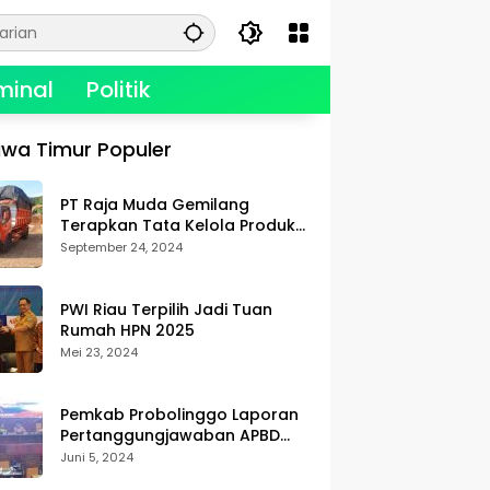
minal
Politik
wa Timur Populer
PT Raja Muda Gemilang
Terapkan Tata Kelola Produksi,
Berikan Kualitas dan
September 24, 2024
Keselamatan Kerja Terbaik
PWI Riau Terpilih Jadi Tuan
Rumah HPN 2025
Mei 23, 2024
Pemkab Probolinggo Laporan
Pertanggungjawaban APBD
2023
Juni 5, 2024