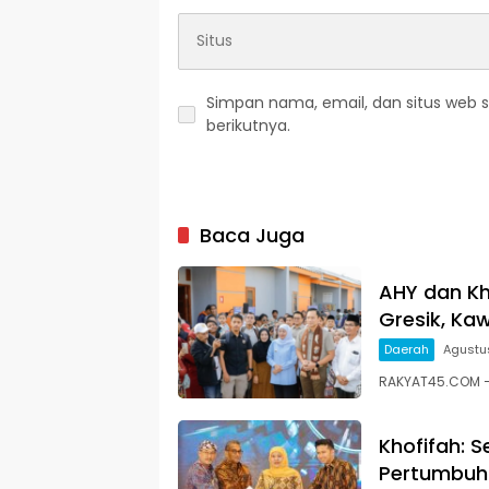
Simpan nama, email, dan situs web 
berikutnya.
Baca Juga
AHY dan Kh
Gresik, Ka
Daerah
Agustus
RAKYAT45.COM 
Khofifah: S
Pertumbuha