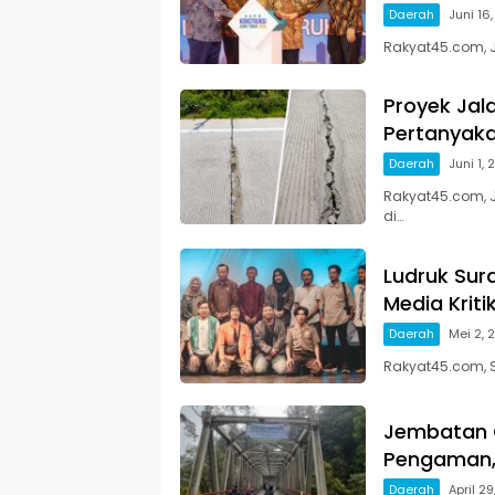
Daerah
Juni 16
Rakyat45.com, J
Proyek Jala
Pertanyaka
Daerah
Juni 1,
Rakyat45.com, 
di…
Ludruk Sur
Media Kriti
Daerah
Mei 2, 
Rakyat45.com, S
Jembatan 
Pengaman, 
Daerah
April 2