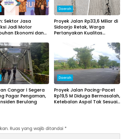
h
Daerah
h: Sektor Jasa
Proyek Jalan Rp33,6 Miliar di
ksi Jadi Motor
Sidoarjo Retak, Warga
buhan Ekonomi dan
Pertanyakan Kualitas
ta Lapangan Kerja
Pekerjaan
h
Daerah
an Cangar I Segera
Proyek Jalan Pacing-Pacet
ng Pagar Pengaman,
Rp19,5 M Diduga Bermasalah,
Insiden Berulang
Ketebalan Aspal Tak Sesuai
Standar
kan.
Ruas yang wajib ditandai
*