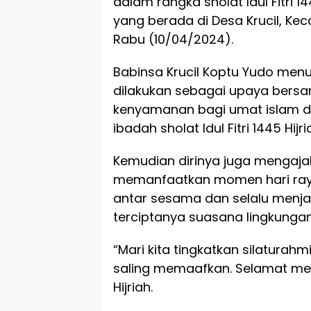
dalam rangka sholat Idul Fitri 
yang berada di Desa Krucil, Ke
Rabu (10/04/2024).
Babinsa Krucil Koptu Yudo men
dilakukan sebagai upaya bers
kenyamanan bagi umat islam d
ibadah sholat Idul Fitri 1445 Hi
Kemudian dirinya juga mengaja
memanfaatkan momen hari raya Id
antar sesama dan selalu menj
terciptanya suasana lingkung
“Mari kita tingkatkan silatura
saling memaafkan. Selamat meray
Hijriah.