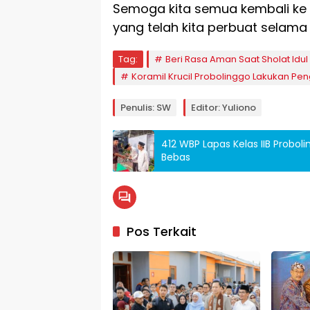
Semoga kita semua kembali ke 
yang telah kita perbuat selama 
Tag:
Beri Rasa Aman Saat Sholat Idul F
Koramil Krucil Probolinggo Lakukan P
Penulis: SW
Editor: Yuliono
412 WBP Lapas Kelas IIB Probo
Bebas
Pos Terkait