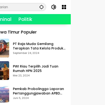
minal
Politik
wa Timur Populer
PT Raja Muda Gemilang
Terapkan Tata Kelola Produksi,
Berikan Kualitas dan
September 24, 2024
Keselamatan Kerja Terbaik
PWI Riau Terpilih Jadi Tuan
Rumah HPN 2025
Mei 23, 2024
Pemkab Probolinggo Laporan
Pertanggungjawaban APBD
2023
Juni 5, 2024