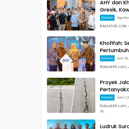
AHY dan Kh
Gresik, Ka
Daerah
Agustus
RAKYAT45.COM 
Khofifah: S
Pertumbuha
Daerah
Juni 16
Rakyat45.com, J
Proyek Jala
Pertanyaka
Daerah
Juni 1,
Rakyat45.com, 
di…
Ludruk Sur