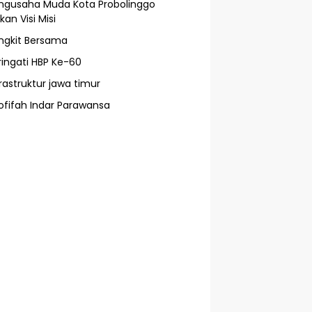
ngusaha Muda Kota Probolinggo
an Visi Misi
ngkit Bersama
ringati HBP Ke-60
frastruktur jawa timur
ofifah Indar Parawansa