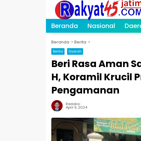
Langsung
ke
konten
Beranda
Nasional
Daer
Beranda
Berita
Berita
Daerah
Beri Rasa Aman Saa
H, Koramil Krucil
Pengamanan
Redaksi
April 9, 2024