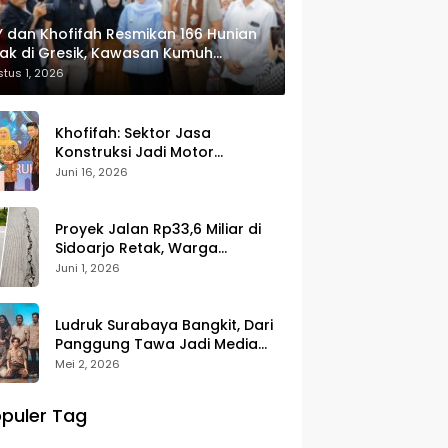
 dan Khofifah Resmikan 166 Hunian
ak di Gresik, Kawasan Kumuh
ulap Jadi Lingkungan ASRI
tus 1, 2026
Khofifah: Sektor Jasa
Konstruksi Jadi Motor
Pertumbuhan Ekonomi dan
Juni 16, 2026
Pencipta Lapangan Kerja
Proyek Jalan Rp33,6 Miliar di
Sidoarjo Retak, Warga
Pertanyakan Kualitas
Juni 1, 2026
Pekerjaan
Ludruk Surabaya Bangkit, Dari
Panggung Tawa Jadi Media
Kritik Sosial
Mei 2, 2026
puler Tag