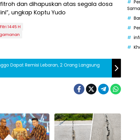
Pe
fitroh dan dihapuskan atas segala dosa
Samak
ini”, ungkap Koptu Yudo
Ba
itri 1445 H
Pe
engamanan
in
Kh
linggo Dapat Remisi Lebaran, 2 Orang Langsung