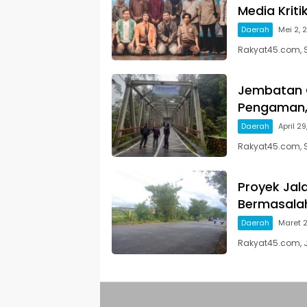
Media Kriti
Daerah
Mei 2, 
Rakyat45.com, S
Jembatan 
Pengaman, 
Daerah
April 2
Rakyat45.com, 
Proyek Jal
Bermasalah
Daerah
Maret 
Rakyat45.com, J