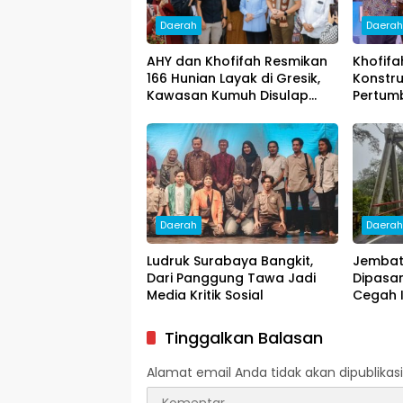
Daerah
Daera
AHY dan Khofifah Resmikan
Khofifa
166 Hunian Layak di Gresik,
Konstru
Kawasan Kumuh Disulap
Pertum
Jadi Lingkungan ASRI
Pencip
Daerah
Daera
Ludruk Surabaya Bangkit,
Jembat
Dari Panggung Tawa Jadi
Dipasa
Media Kritik Sosial
Cegah 
Tinggalkan Balasan
Alamat email Anda tidak akan dipublikasi