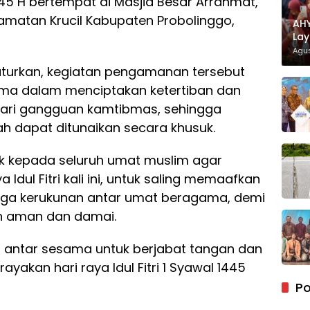
1445 H bertempat di Masjid Besar Arrahmat,
camatan Krucil Kabupaten Probolinggo,
AHY
Lay
Dis
Agus
uturkan, kegiatan pengamanan tersebut
ama dalam menciptakan ketertiban dan
ari gangguan kamtibmas, sehingga
jriah dapat ditunaikan secara khusuk.
k kepada seluruh umat muslim agar
ul Fitri kali ini, untuk saling memaafkan
aga kerukunan antar umat beragama, demi
an aman dan damai.
hmi antar sesama untuk berjabat tangan dan
akan hari raya Idul Fitri 1 Syawal 1445
Po