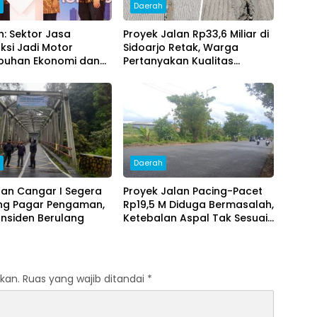
h
Daerah
h: Sektor Jasa
Proyek Jalan Rp33,6 Miliar di
ksi Jadi Motor
Sidoarjo Retak, Warga
buhan Ekonomi dan
Pertanyakan Kualitas
ta Lapangan Kerja
Pekerjaan
h
Daerah
an Cangar I Segera
Proyek Jalan Pacing-Pacet
ng Pagar Pengaman,
Rp19,5 M Diduga Bermasalah,
Insiden Berulang
Ketebalan Aspal Tak Sesuai
Standar
kan.
Ruas yang wajib ditandai
*