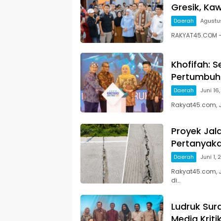
Gresik, Ka
Daerah
Agustus
RAKYAT45.COM 
Khofifah: S
Pertumbuha
Daerah
Juni 16
Rakyat45.com, J
Proyek Jala
Pertanyaka
Daerah
Juni 1,
Rakyat45.com, 
di…
Ludruk Sur
Media Kriti