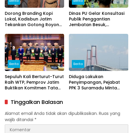
Berita
Berita
Dorong Branding Kopi
Dinas PU Gelar Konsultasi
Lokal, Kadisbun Jatim
Publik Penggantian
Tekankan Gotong Royong
Jembatan Besuk,
Petani Melalui Program
Prioritaskan Aspirasi dan
Gerobag Kopi
Keselamatan Masyarakat
Berita
Berita
Sepuluh Kali Berturut-Turut
Diduga Lakukan
Raih WTP, Pemprov Jatim
Penyimpangan, Pejabat
Buktikan Komitmen Tata
PPK 3 Suramadu Minta
Kelola Keuangan yang
Uang Ganti Rugi ke
Akuntabel
Rekening Pribadi
Tinggalkan Balasan
Alamat email Anda tidak akan dipublikasikan.
Ruas yang
wajib ditandai
*