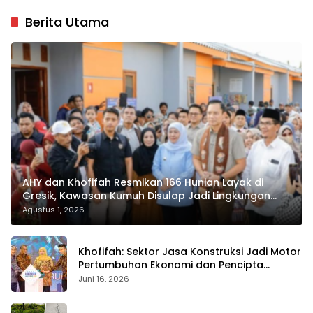
Berita Utama
AHY dan Khofifah Resmikan 166 Hunian Layak di
Gresik, Kawasan Kumuh Disulap Jadi Lingkungan
ASRI
Agustus 1, 2026
Khofifah: Sektor Jasa Konstruksi Jadi Motor
Pertumbuhan Ekonomi dan Pencipta
Lapangan Kerja
Juni 16, 2026