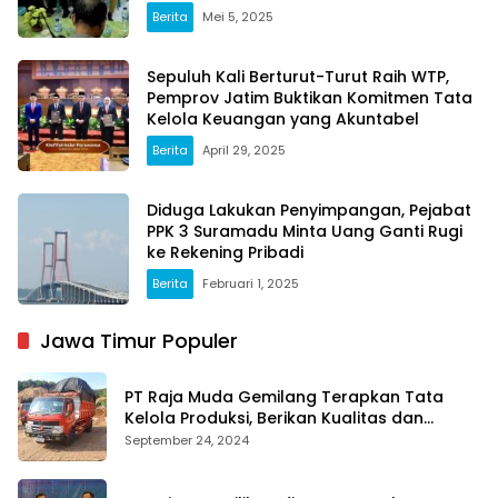
Masyarakat
Berita
Mei 5, 2025
Sepuluh Kali Berturut-Turut Raih WTP,
Pemprov Jatim Buktikan Komitmen Tata
Kelola Keuangan yang Akuntabel
Berita
April 29, 2025
Diduga Lakukan Penyimpangan, Pejabat
PPK 3 Suramadu Minta Uang Ganti Rugi
ke Rekening Pribadi
Berita
Februari 1, 2025
Jawa Timur Populer
PT Raja Muda Gemilang Terapkan Tata
Kelola Produksi, Berikan Kualitas dan
Keselamatan Kerja Terbaik
September 24, 2024