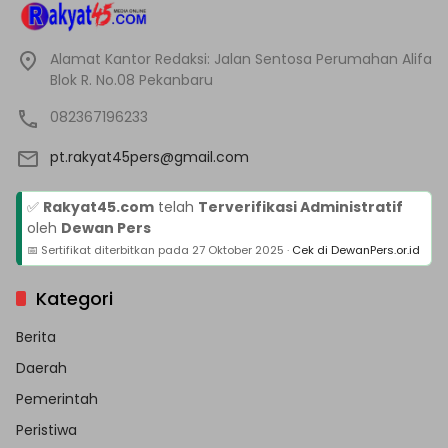
Alamat Kantor Redaksi: Jalan Sentosa Perumahan Alifa
Blok R. No.08 Pekanbaru
082367196233
pt.rakyat45pers@gmail.com
✅
Rakyat45.com
telah
Terverifikasi Administratif
oleh
Dewan Pers
📅 Sertifikat diterbitkan pada
27 Oktober 2025
·
Cek di DewanPers.or.id
Kategori
Berita
Daerah
Pemerintah
Peristiwa