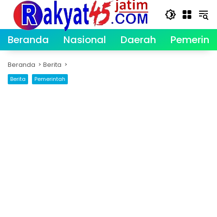
Langsung
ke
konten
Beranda
Nasional
Daerah
Pemerint
Beranda
Berita
Berita
Pemerintah