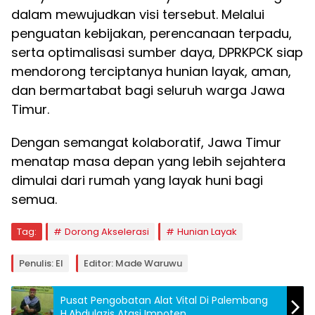
dalam mewujudkan visi tersebut. Melalui
penguatan kebijakan, perencanaan terpadu,
serta optimalisasi sumber daya, DPRKPCK siap
mendorong terciptanya hunian layak, aman,
dan bermartabat bagi seluruh warga Jawa
Timur.
Dengan semangat kolaboratif, Jawa Timur
menatap masa depan yang lebih sejahtera
dimulai dari rumah yang layak huni bagi
semua.
Tag:
Dorong Akselerasi
Hunian Layak
Penulis: El
Editor: Made Waruwu
Pusat Pengobatan Alat Vital Di Palembang
H.Abdulazis Atasi Impoten